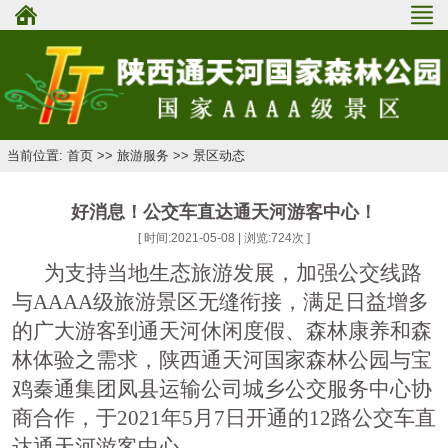
当前位置: 首页 >> 旅游服务 >> 景区动态
好消息！公交车直达通天河游客中心！
[ 时间:2021-05-08 | 浏览:
724
次 ]
为支持当地生态旅游发展，加强公交线路
与
AAAA
级旅游景区无缝衔接，满足日益增多
的广大游客到通天河休闲度假、森林康养和森
林体验之需求，陕西通天河国家森林公园与宝
鸡秦通集团凤县运输公司城乡公交服务中心协
商合作，于
2021
年
5
月
7
日开通的
12
路公交车直
达通天河游客中心。