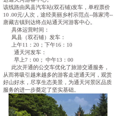
该线路由凤县汽车站
(
双石铺
)
发车，单程票价
10
.00
元
/
人次，途经美丽乡村示范点
--
陈家湾
--
唐藏古镇到达终点站通天河游客中心。
具体运营时间：
凤县（双石铺）发车：
上午
11：20
；下午
16：10
通天河发车：
早上
7：00
； 中午
13：00
此次开通的公交车优化了旅游交通服务，
从而将吸引越来越多的游客走进通天河，观赏
好山好水，尽享生态美景，为通天河景区品质
服务的进一步奠定了坚实基础。